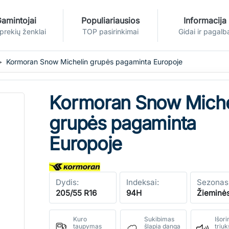
amintojai
Populiariausios
Informacija
 prekių ženklai
TOP pasirinkimai
Gidai ir pagalb
Kormoran Snow Michelin grupės pagaminta Europoje
Kormoran Snow Miche
grupės pagaminta
Europoje
Dydis:
Indeksai:
Sezonas
205/55 R16
94H
Žieminė
Kuro
Sukibimas
Išori
taupymas
šlapia danga
triu