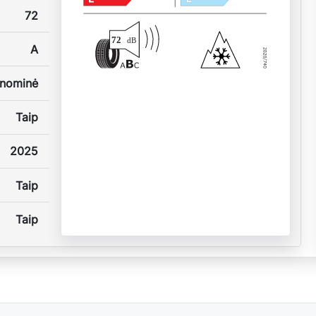
72
72
dB
A
nominė
Taip
2025
Taip
Taip