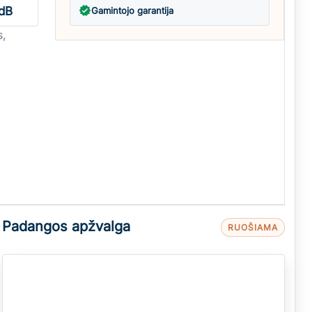
dB
verified
Gamintojo garantija
s,
Padangos apžvalga
RUOŠIAMA