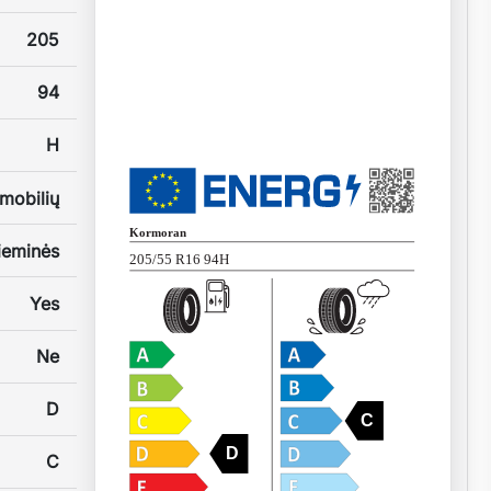
205
94
H
mobilių
Kormoran
ieminės
205/55 R16 94H
Yes
Ne
D
C
D
C