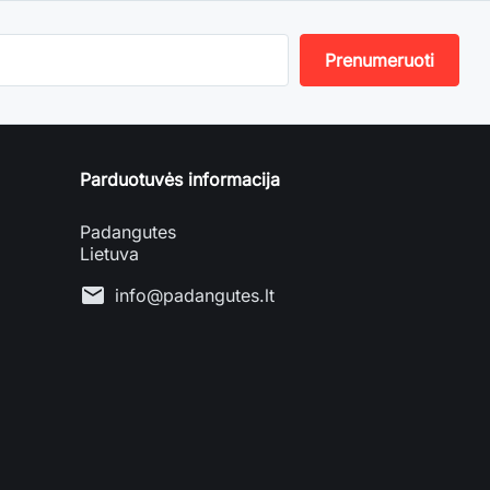
Parduotuvės informacija
Padangutes
Lietuva
mail
info@padangutes.lt