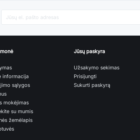
įmonė
Jūsų paskyra
tymas
Užsakymo sekimas
ė informacija
Prisijungti
jimo sąlygos
Sukurti paskyrą
mus
s mokėjimas
ekite su mumis
nės žemėlapis
otuvės