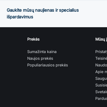
Gaukite mūsų naujienas ir specialius
išpardavimus
Prekės
Mūsų 
Sumažinta kaina
Prista
Naujos prekės
Teisin
Populiariausios prekės
Naudo
Apie 
Saugu
Susisi
Svetai
Pardu