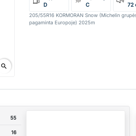
D
C
72 
205/55R16 KORMORAN Snow (Michelin grupė
pagaminta Europoje) 2025m
search
55
16