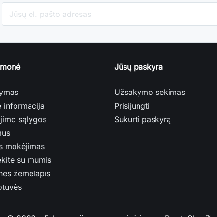
įmonė
Jūsų paskyra
tymas
Užsakymo sekimas
ė informacija
Prisijungti
jimo sąlygos
Sukurti paskyrą
mus
s mokėjimas
ekite su mumis
nės žemėlapis
otuvės