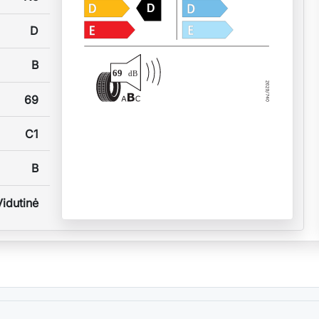
D
D
B
69
dB
69
C1
B
Vidutinė