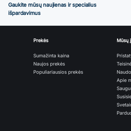
Gaukite mūsų naujienas ir specialius
išpardavimus
Prekės
Mūsų 
Sumažinta kaina
Prista
Naujos prekės
Teisin
Populiariausios prekės
Naudo
Apie 
Saugu
Susisi
Svetai
Pardu