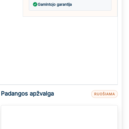
verified
Gamintojo garantija
Padangos apžvalga
RUOŠIAMA