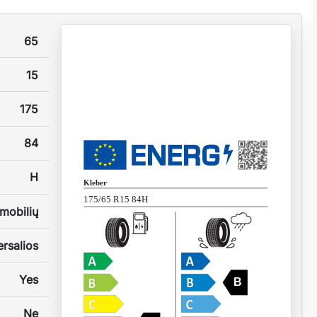
65
15
175
84
H
Kleber
175/65 R15 84H
mobilių
rsalios
Yes
B
Ne