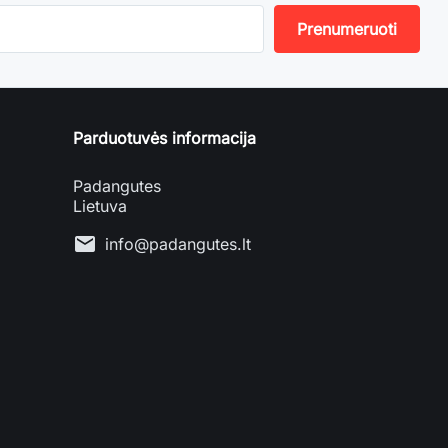
Parduotuvės informacija
Padangutes
Lietuva
mail
info@padangutes.lt