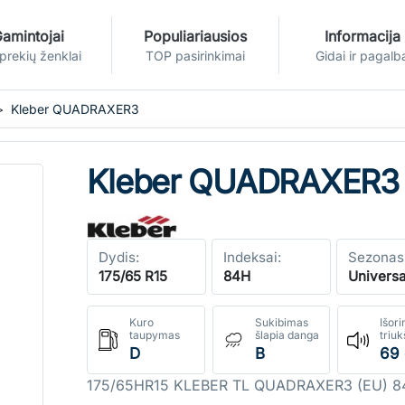
amintojai
Populiariausios
Informacija
 prekių ženklai
TOP pasirinkimai
Gidai ir pagalb
Kleber QUADRAXER3
Kleber QUADRAXER3
Dydis:
Indeksai:
Sezonas
175/65 R15
84H
Universa
Kuro
Sukibimas
Išori
taupymas
šlapia danga
triu
D
B
69
175/65HR15 KLEBER TL QUADRAXER3 (EU) 8