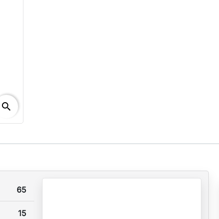
search
65
15