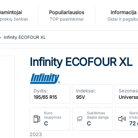
amintojai
Populiariausios
Informacija
 prekių ženklai
TOP pasirinkimai
Gidai ir pagalb
Infinity ECOFOUR XL
Infinity ECOFOUR XL
Dydis:
Indeksai:
Sezonas
195/65 R15
95V
Universa
Kuro
Sukibimas
Išori
taupymas
šlapia danga
triu
C
C
72 
2023