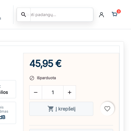
0
search
Ieškoti
a
45,95 €
Išparduota

:
lios


nis

favorite_border
Į krepšelį
kšmas
dB