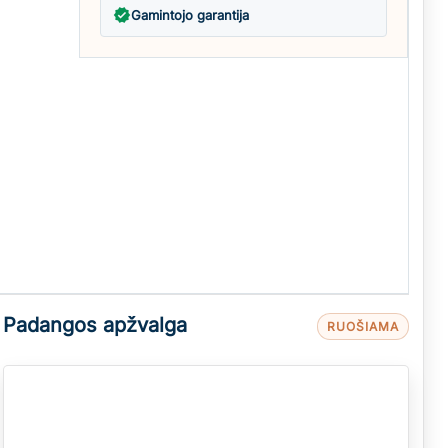
verified
Gamintojo garantija
Padangos apžvalga
RUOŠIAMA