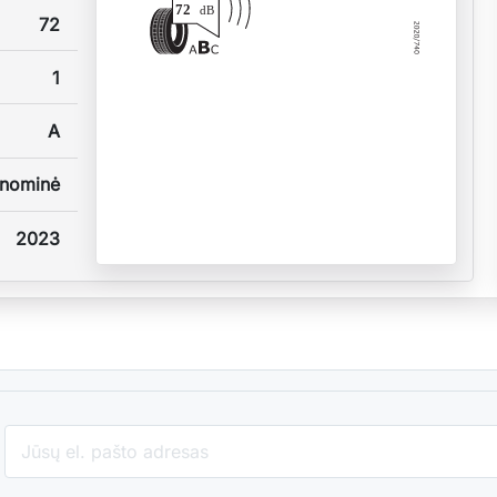
72
dB
72
1
A
nominė
2023