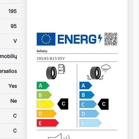
195
95
V
Infinity
mobilių
195/65 R15 95V
rsalios
Yes
Ne
C
C
C
C