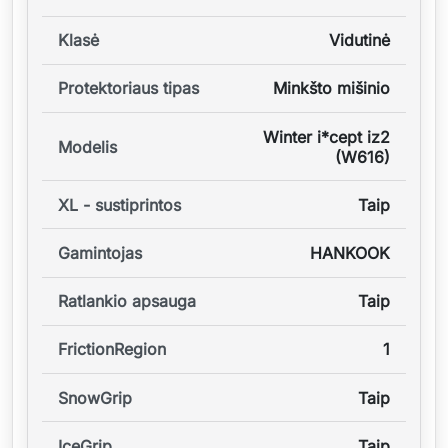
Klasė
Vidutinė
Protektoriaus tipas
Minkšto mišinio
Winter i*cept iz2
Modelis
(W616)
XL - sustiprintos
Taip
Gamintojas
HANKOOK
Ratlankio apsauga
Taip
FrictionRegion
1
SnowGrip
Taip
IceGrip
Taip