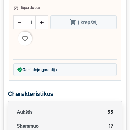
Išparduota




Į krepšelį
favorite_border
verified
Gamintojo garantija
Charakteristikos
Aukštis
55
Skersmuo
17