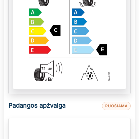
C
E
72
dB
Padangos apžvalga
RUOŠIAMA