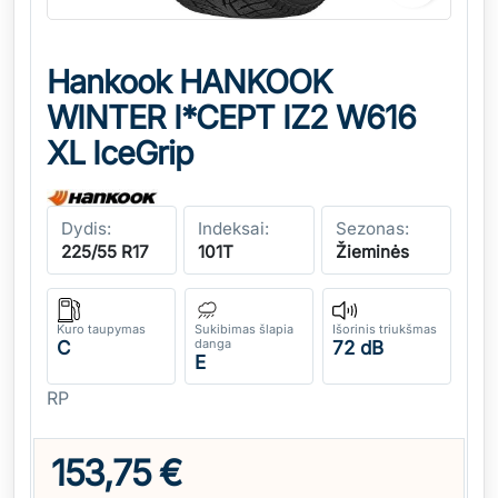
Hankook HANKOOK
WINTER I*CEPT IZ2 W616
XL IceGrip
Dydis:
Indeksai:
Sezonas:
225/55 R17
101T
Žieminės
Kuro taupymas
Sukibimas šlapia
Išorinis triukšmas
danga
C
72 dB
E
RP
153,75 €