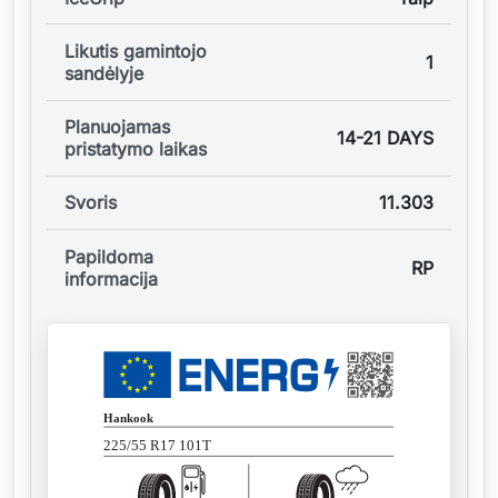
Likutis gamintojo
1
sandėlyje
Planuojamas
14-21 DAYS
pristatymo laikas
Svoris
11.303
Papildoma
RP
informacija
Hankook
225/55 R17 101T