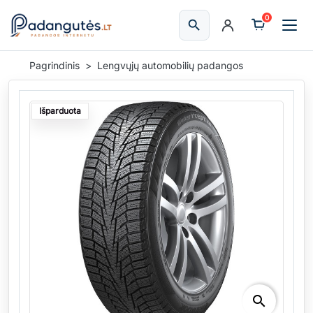
0
search
Ieškoti
Pagrindinis
Lengvųjų automobilių padangos
Išparduota
search