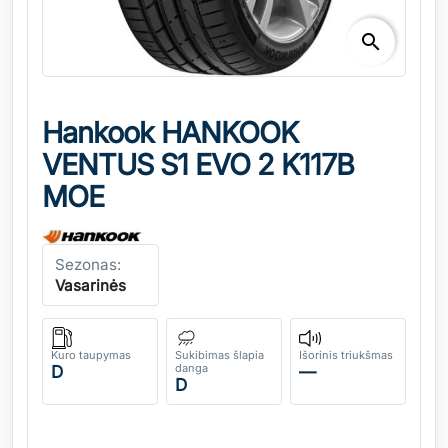
search
Hankook HANKOOK
VENTUS S1 EVO 2 K117B
MOE
Sezonas:
Vasarinės
Kuro taupymas
Sukibimas šlapia
Išorinis triukšmas
danga
D
—
D