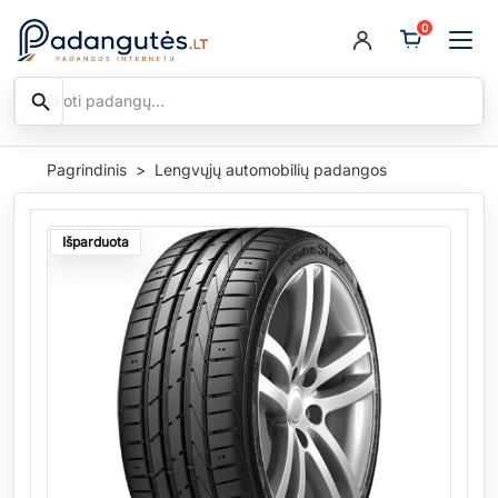
0
search
Ieškoti
Pagrindinis
Lengvųjų automobilių padangos
Išparduota