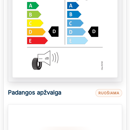
D
D
—
dB
Padangos apžvalga
RUOŠIAMA