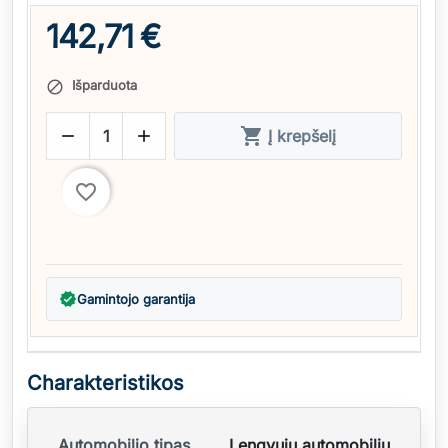
142,71 €
Išparduota




Į krepšelį
favorite_border
verified
Gamintojo garantija
Charakteristikos
Automobilio tipas
Lengvųjų automobilių