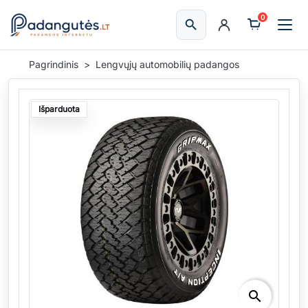
0
search
Ieškoti
Pagrindinis
Lengvųjų automobilių padangos
Išparduota
search