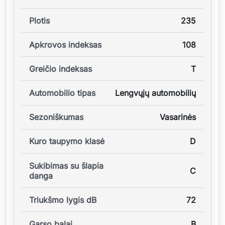
Plotis
235
Apkrovos indeksas
108
Greičio indeksas
T
Automobilio tipas
Lengvųjų automobilių
Sezoniškumas
Vasarinės
Kuro taupymo klasė
D
Sukibimas su šlapia
C
danga
Triukšmo lygis dB
72
Garso balai
B