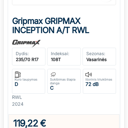
Gripmax GRIPMAX
INCEPTION A/T RWL
Dydis:
Indeksai:
Sezonas:
235/70 R17
108T
Vasarinės
Kuro taupymas
Sukibimas šlapia
Išorinis triukšmas
danga
D
72 dB
C
RWL
2024
119,22 €