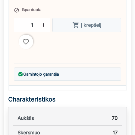
Išparduota




Į krepšelį
favorite_border
verified
Gamintojo garantija
Charakteristikos
Aukštis
70
Skersmuo
17