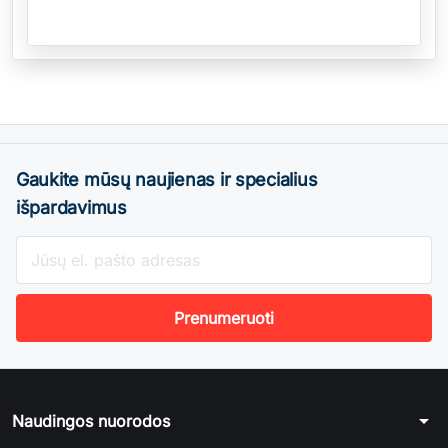
Gaukite mūsų naujienas ir specialius
išpardavimus
arrow_drop_down
Naudingos nuorodos