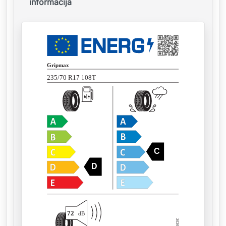
informacija
Gripmax
235/70 R17 108T
C
D
72
dB