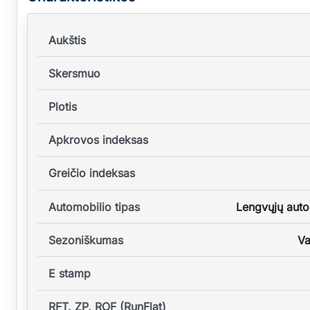
Aukštis
Skersmuo
Plotis
Apkrovos indeksas
Greičio indeksas
Automobilio tipas
Lengvųjų auto
Sezoniškumas
Va
E stamp
RFT, ZP, ROF (RunFlat)