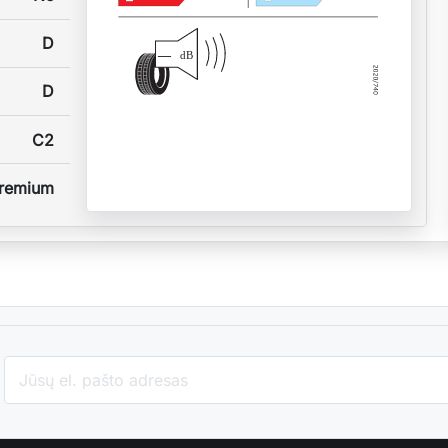
D
—
dB
D
C2
remium