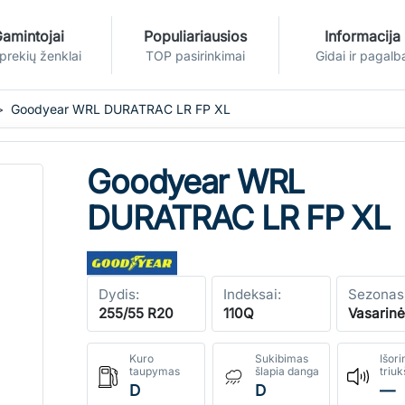
amintojai
Populiariausios
Informacija
 prekių ženklai
TOP pasirinkimai
Gidai ir pagalb
Goodyear WRL DURATRAC LR FP XL
Goodyear WRL
DURATRAC LR FP XL
Dydis:
Indeksai:
Sezonas
255/55 R20
110Q
Vasarin
Kuro
Sukibimas
Išori
taupymas
šlapia danga
triu
D
D
—