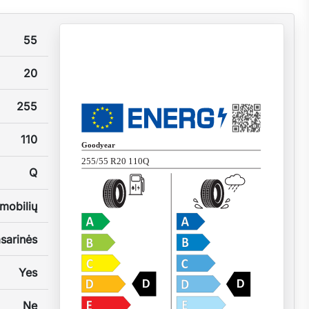
55
20
255
110
Goodyear
255/55 R20 110Q
Q
mobilių
sarinės
Yes
D
D
Ne