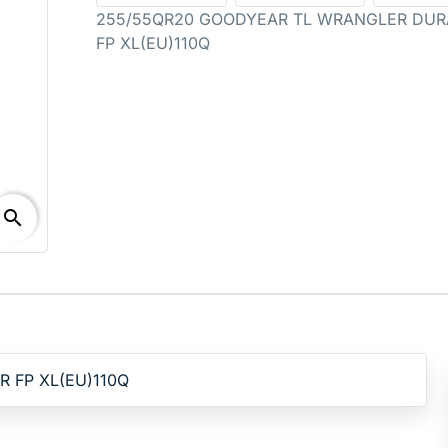
255/55QR20 GOODYEAR TL WRANGLER DUR
FP XL(EU)110Q
search
 FP XL(EU)110Q