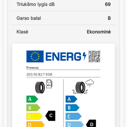
Triukšmo lygis dB
69
Garso balai
B
Klasė
Ekonominė
Fronway
205/50 R17 93H
C
D