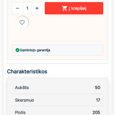



Į krepšelį
favorite_border
verified
Gamintojo garantija
Charakteristikos
Aukštis
50
Skersmuo
17
Plotis
205