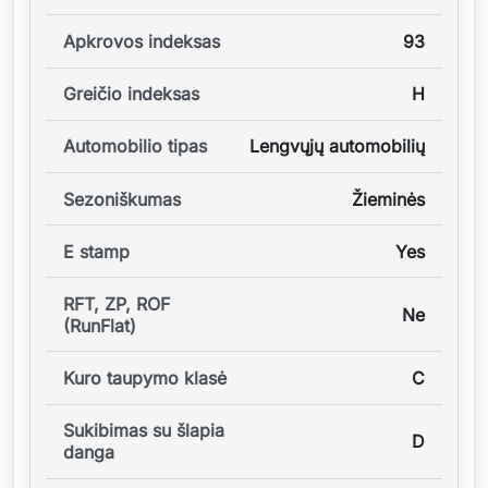
Apkrovos indeksas
93
Greičio indeksas
H
Automobilio tipas
Lengvųjų automobilių
Sezoniškumas
Žieminės
E stamp
Yes
RFT, ZP, ROF
Ne
(RunFlat)
Kuro taupymo klasė
C
Sukibimas su šlapia
D
danga