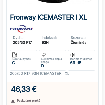
Fronway ICEMASTER I XL
Dydis:
Indeksai:
Sezonas:
205/50 R17
93H
Žieminės
Kuro taupymas
Sukibimas šlapia
Išorinis triukšmas
danga
C
69 dB
D
205/50 R17 93H ICEMASTER I XL
46,33 €
Paskutinė prekė
