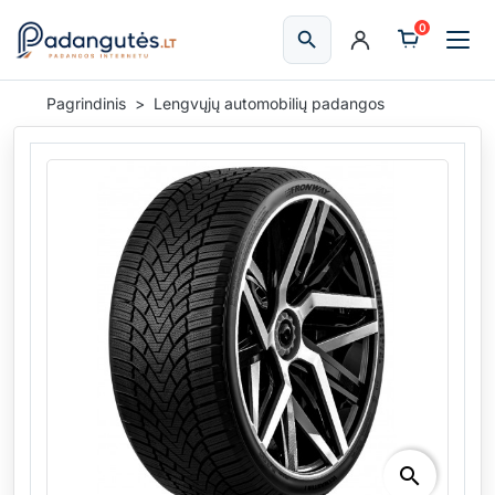
0
search
Ieškoti
Pagrindinis
Lengvųjų automobilių padangos
search