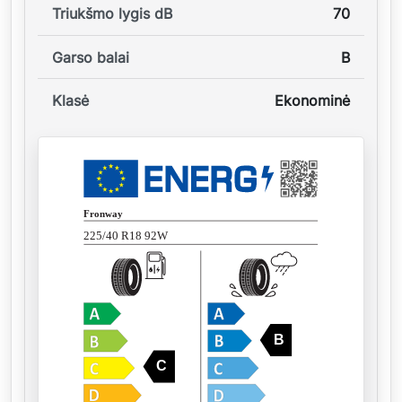
Triukšmo lygis dB
70
Garso balai
B
Klasė
Ekonominė
Fronway
225/40 R18 92W
B
C