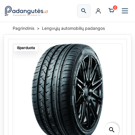
0
search
Ieškoti
Pagrindinis
Lengvųjų automobilių padangos
Išparduota
search