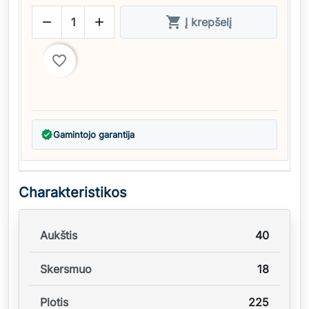



Į krepšelį
favorite_border
verified
Gamintojo garantija
Charakteristikos
Aukštis
40
Skersmuo
18
Plotis
225