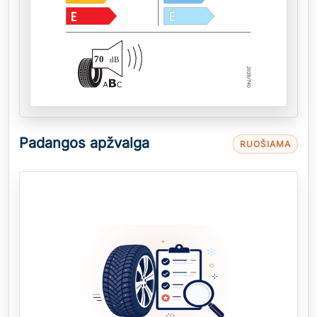
70
dB
Padangos apžvalga
RUOŠIAMA