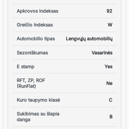
Apkrovos indeksas
92
Greičio indeksas
W
Automobilio tipas
Lengvųjų automobilių
Sezoniškumas
Vasarinės
E stamp
Yes
RFT, ZP, ROF
Ne
(RunFlat)
Kuro taupymo klasė
C
Sukibimas su šlapia
B
danga