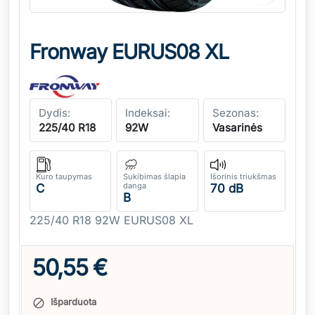
Fronway EURUS08 XL
Dydis:
Indeksai:
Sezonas:
225/40 R18
92W
Vasarinės
Kuro taupymas
Sukibimas šlapia
Išorinis triukšmas
danga
C
70 dB
B
225/40 R18 92W EURUS08 XL
50,55 €
Išparduota
