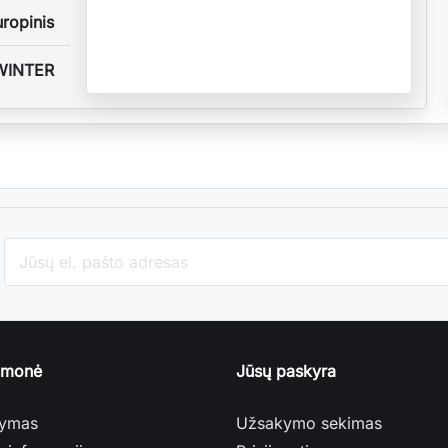
ropinis
WINTER
įmonė
Jūsų paskyra
tymas
Užsakymo sekimas