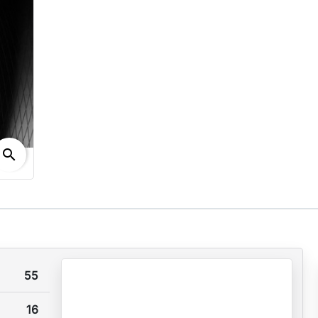
search
55
16