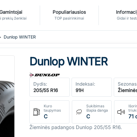
Gamintojai
Populiariausios
Informaci
i prekių ženklai
TOP pasirinkimai
Gidai ir test
Dunlop WINTER
Dunlop WINTER
Dydis:
Indeksai:
Sezonas
205/55 R16
91H
Žieminė
Kuro
Sukibimas
Išori
taupymas
šlapia danga
triu
C
C
71 
Žieminės padangos Dunlop 205/55 R16.