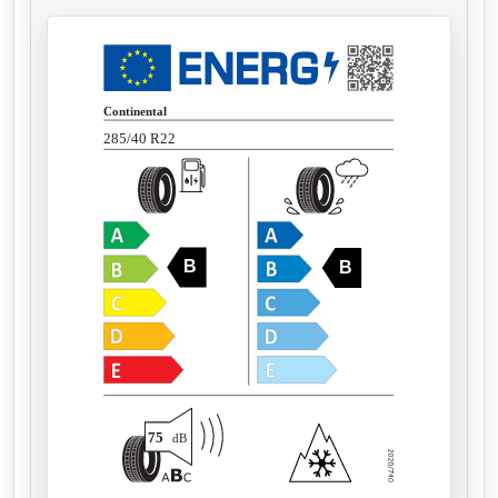
Continental
285/40 R22
B
B
75
dB