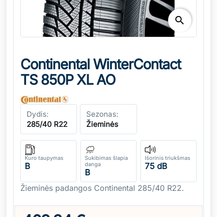
search
Continental WinterContact
TS 850P XL AO
Dydis:
Sezonas:
285/40 R22
Žieminės
Kuro taupymas
Sukibimas šlapia
Išorinis triukšmas
danga
B
75 dB
B
Žieminės padangos Continental 285/40 R22.