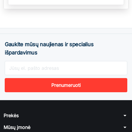
Gaukite mūsų naujienas ir specialius
išpardavimus
arrow_drop_down
Prekės
arrow_drop_down
Mūsų įmonė