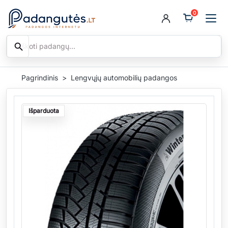
0
search
Ieškoti
Pagrindinis
Lengvųjų automobilių padangos
Išparduota