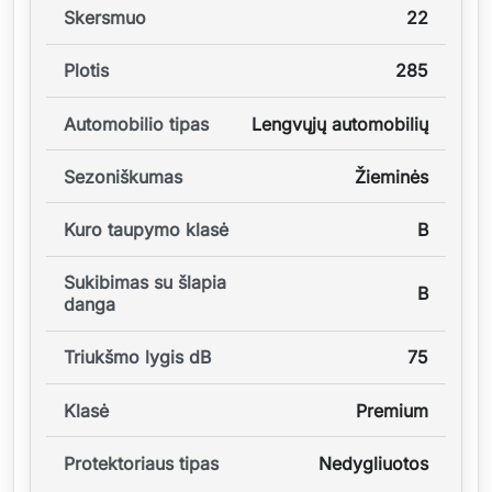
Skersmuo
22
Plotis
285
Automobilio tipas
Lengvųjų automobilių
Sezoniškumas
Žieminės
Kuro taupymo klasė
B
Sukibimas su šlapia
B
danga
Triukšmo lygis dB
75
Klasė
Premium
Protektoriaus tipas
Nedygliuotos