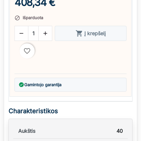
408,34 €
Išparduota




Į krepšelį
favorite_border
verified
Gamintojo garantija
Charakteristikos
Aukštis
40