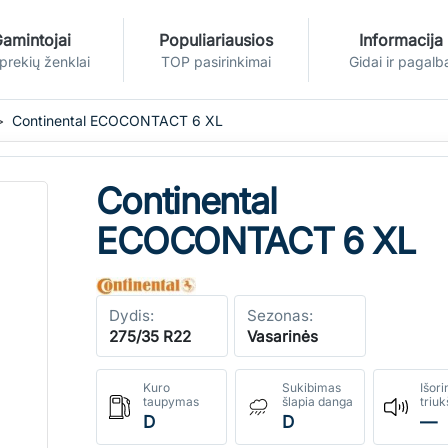
amintojai
Populiariausios
Informacija
 prekių ženklai
TOP pasirinkimai
Gidai ir pagalb
Continental ECOCONTACT 6 XL
Continental
ECOCONTACT 6 XL
Dydis:
Sezonas:
275/35 R22
Vasarinės
Kuro
Sukibimas
Išori
taupymas
šlapia danga
triu
D
D
—