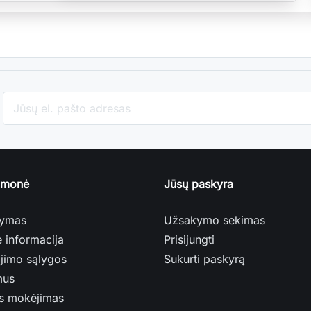
įmonė
Jūsų paskyra
tymas
Užsakymo sekimas
ė informacija
Prisijungti
jimo sąlygos
Sukurti paskyrą
mus
s mokėjimas