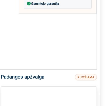
verified
Gamintojo garantija
Padangos apžvalga
RUOŠIAMA