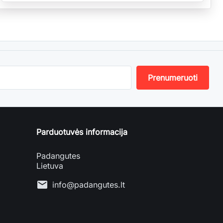
Parduotuvės informacija
Padangutes
Lietuva
mail
info@padangutes.lt