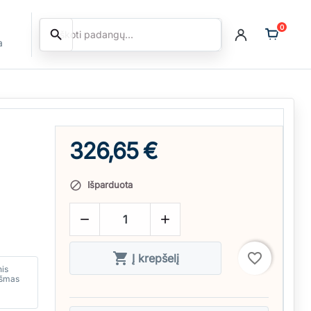
0
search
Ieškoti
a
326,65 €
Išparduota




favorite_border
Į krepšelį
nis
kšmas