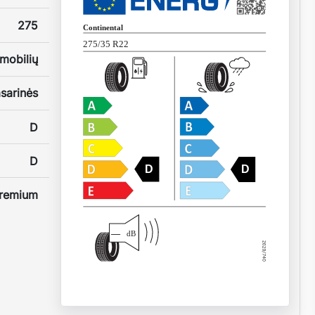
275
Continental
275/35 R22
mobilių
sarinės
D
D
D
D
remium
—
dB