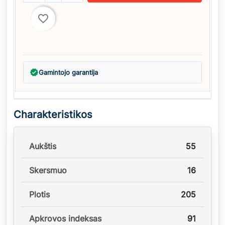
favorite_border
verified
Gamintojo garantija
Charakteristikos
Aukštis
55
Skersmuo
16
Plotis
205
Apkrovos indeksas
91