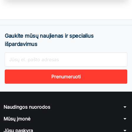
Gaukite mūsų naujienas ir specialius
išpardavimus
arrow_drop_down
Naudingos nuorodos
arrow_drop_down
Mūsų įmonė
arrow_drop_down
Jūsų paskyra