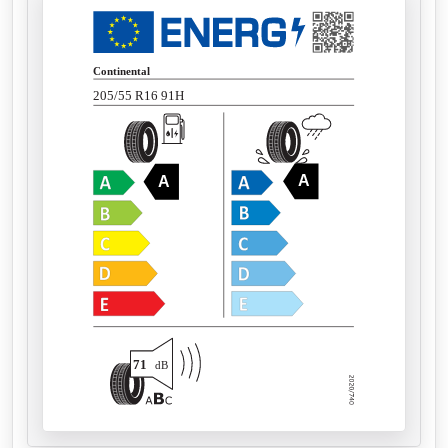
Continental
205/55 R16 91H
A
A
71
dB