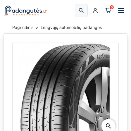
0
search
Ieškoti
Pagrindinis
Lengvųjų automobilių padangos
search