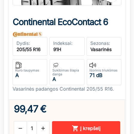
Continental EcoContact 6
Dydis:
Indeksai:
Sezonas:
205/55 R16
91H
Vasarinės
Kuro taupymas
Sukibimas šlapia
Išorinis triukšmas
danga
A
71 dB
A
Vasarinės padangos Continental 205/55 R16.
99,47 €



Į krepšelį