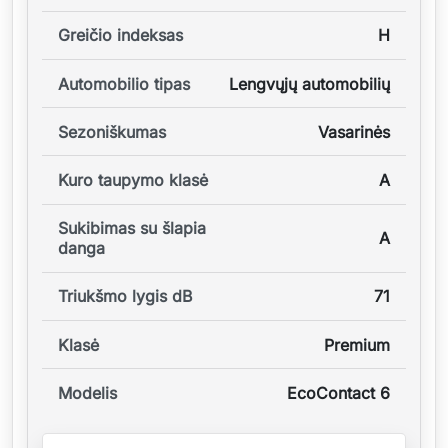
Greičio indeksas
H
Automobilio tipas
Lengvųjų automobilių
Sezoniškumas
Vasarinės
Kuro taupymo klasė
A
Sukibimas su šlapia
A
danga
Triukšmo lygis dB
71
Klasė
Premium
Modelis
EcoContact 6