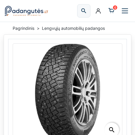
0
search
Ieškoti
Pagrindinis
Lengvųjų automobilių padangos
search