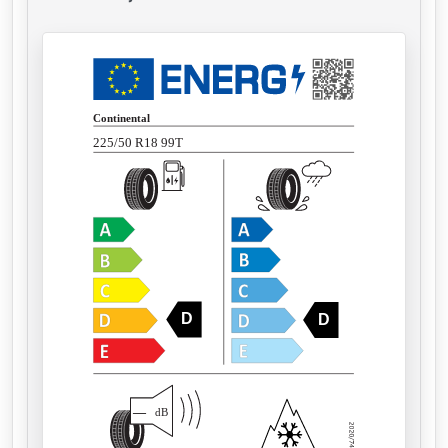
Continental
225/50 R18 99T
D
D
—
dB