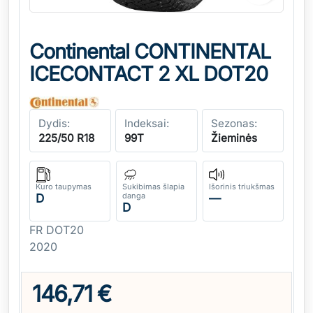
Continental CONTINENTAL
ICECONTACT 2 XL DOT20
Dydis:
Indeksai:
Sezonas:
225/50 R18
99T
Žieminės
Kuro taupymas
Sukibimas šlapia
Išorinis triukšmas
danga
D
—
D
FR DOT20
2020
146,71 €