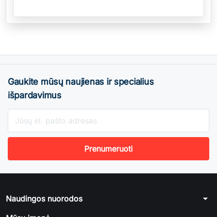
Gaukite mūsų naujienas ir specialius
išpardavimus
arrow_drop_down
Naudingos nuorodos