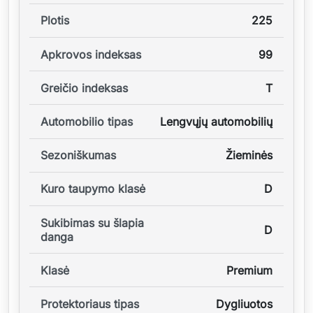
Plotis
225
Apkrovos indeksas
99
Greičio indeksas
T
Automobilio tipas
Lengvųjų automobilių
Sezoniškumas
Žieminės
Kuro taupymo klasė
D
Sukibimas su šlapia
D
danga
Klasė
Premium
Protektoriaus tipas
Dygliuotos