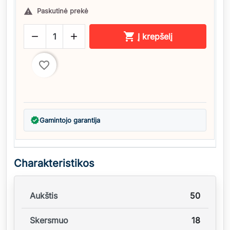
Paskutinė prekė




Į krepšelį
favorite_border
verified
Gamintojo garantija
Charakteristikos
Aukštis
50
Skersmuo
18