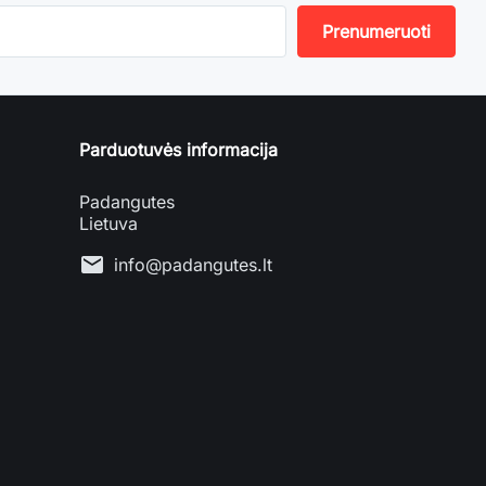
Parduotuvės informacija
Padangutes
Lietuva
mail
info@padangutes.lt