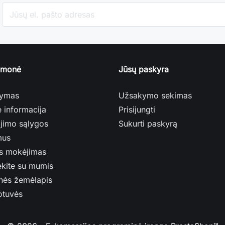
įmonė
Jūsų paskyra
tymas
Užsakymo sekimas
ė informacija
Prisijungti
jimo sąlygos
Sukurti paskyrą
mus
s mokėjimas
ekite su mumis
nės žemėlapis
otuvės