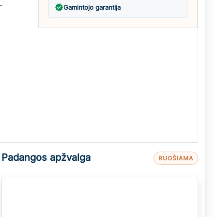
L
verified
Gamintojo garantija
Padangos apžvalga
RUOŠIAMA