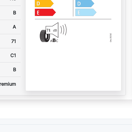
B
A
71
dB
71
C1
B
remium