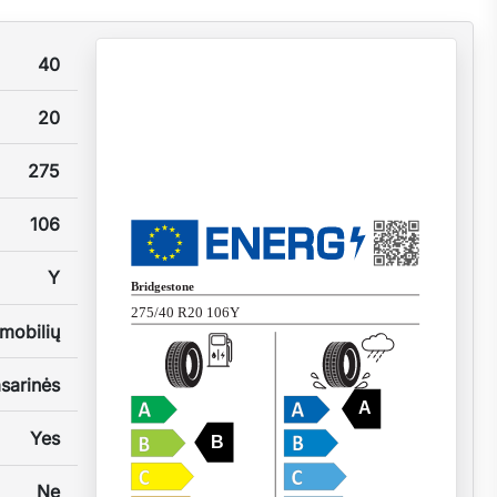
40
20
275
106
Y
Bridgestone
275/40 R20 106Y
mobilių
sarinės
A
Yes
B
Ne