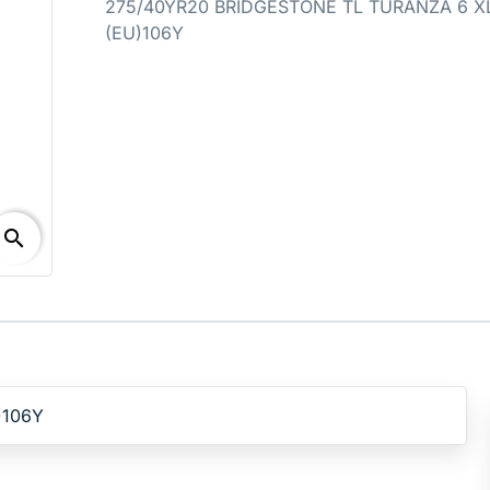
275/40YR20 BRIDGESTONE TL TURANZA 6 X
(EU)106Y
search
)106Y