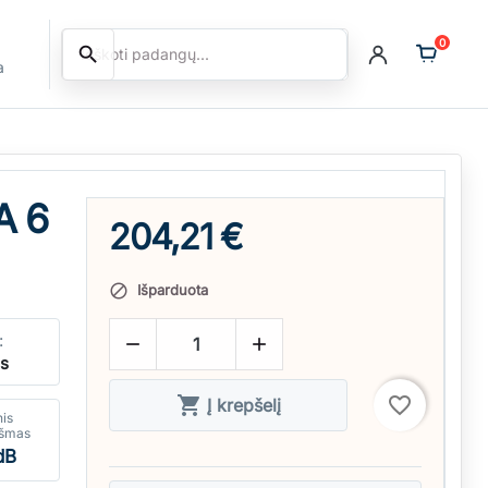
0
search
Ieškoti
a
A 6
204,21 €
Išparduota

:


ės

favorite_border
Į krepšelį
nis
kšmas
dB