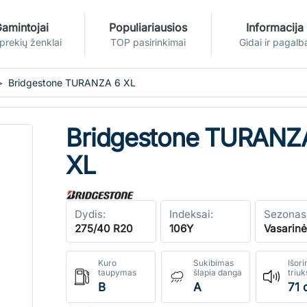
amintojai
Populiariausios
Informacija
 prekių ženklai
TOP pasirinkimai
Gidai ir pagalb
Bridgestone TURANZA 6 XL
Bridgestone TURANZ
XL
Dydis:
Indeksai:
Sezonas
275/40 R20
106Y
Vasarin
Kuro
Sukibimas
Išori
taupymas
šlapia danga
triu
B
A
71 