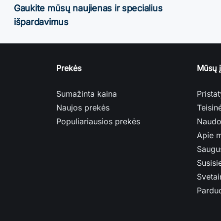
Gaukite mūsų naujienas ir specialius
išpardavimus
Prekės
Mūsų 
Sumažinta kaina
Prista
Naujos prekės
Teisin
Populiariausios prekės
Naudo
Apie 
Saugu
Susisi
Svetai
Pardu