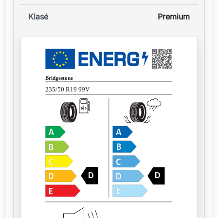
Klasė
Premium
Bridgestone
235/50 R19 99V
D
D