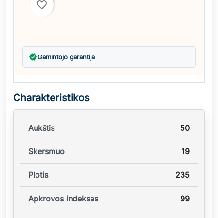
favorite_border
verified
Gamintojo garantija
Charakteristikos
Aukštis
50
Skersmuo
19
Plotis
235
Apkrovos indeksas
99