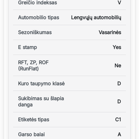
Greičio indeksas
V
Automobilio tipas
Lengvųjų automobilių
Sezoniškumas
Vasarinės
E stamp
Yes
RFT, ZP, ROF
Ne
(RunFlat)
Kuro taupymo klasė
D
Sukibimas su šlapia
D
danga
Etiketės tipas
C1
Garso balai
A