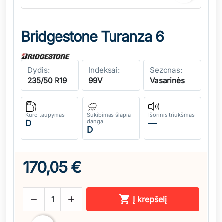
Bridgestone Turanza 6
Dydis:
Indeksai:
Sezonas:
235/50 R19
99V
Vasarinės
Kuro taupymas
Sukibimas šlapia
Išorinis triukšmas
danga
D
—
D
170,05 €



Į krepšelį