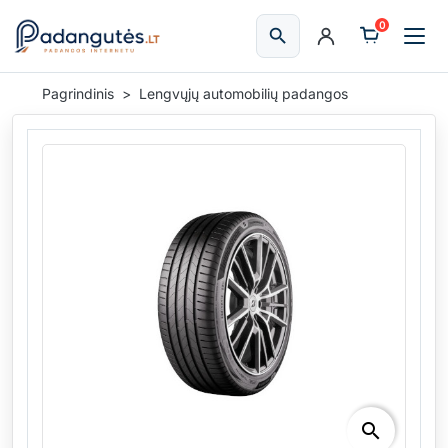
0
search
Ieškoti
Pagrindinis
Lengvųjų automobilių padangos
search