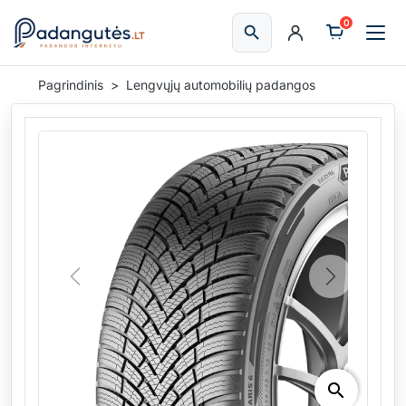
0
search
Ieškoti
Pagrindinis
Lengvųjų automobilių padangos
Previous
Next
search