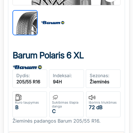
Barum Polaris 6 XL
Dydis:
Indeksai:
Sezonas:
205/55 R16
94H
Žieminės
Kuro taupymas
Sukibimas šlapia
Išorinis triukšmas
danga
B
72 dB
C
Žieminės padangos Barum 205/55 R16.