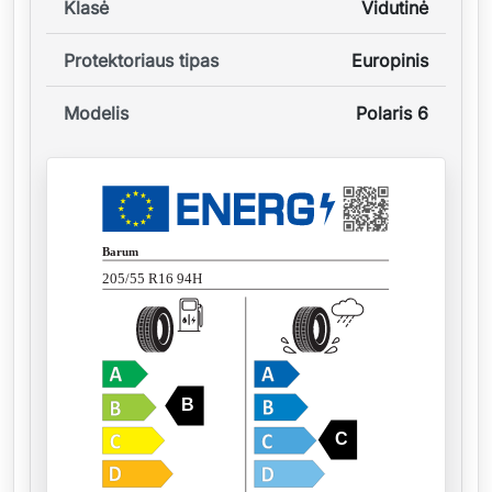
Klasė
Vidutinė
Protektoriaus tipas
Europinis
Modelis
Polaris 6
Barum
205/55 R16 94H
B
C