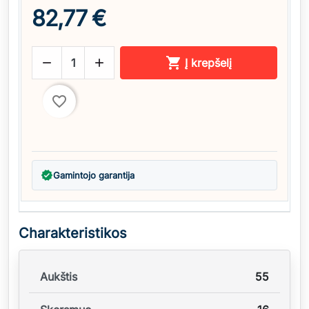
82,77 €



Į krepšelį
favorite_border
verified
Gamintojo garantija
Charakteristikos
Aukštis
55