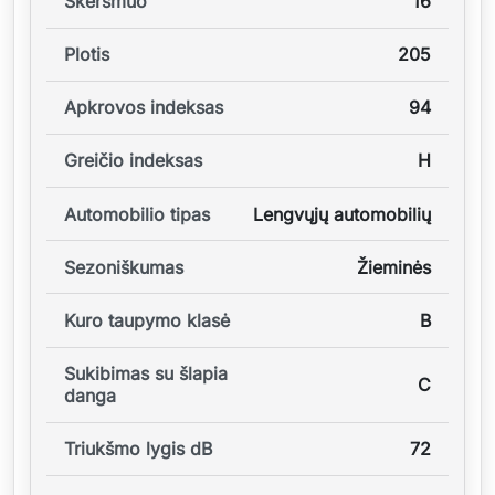
Skersmuo
16
Plotis
205
Apkrovos indeksas
94
Greičio indeksas
H
Automobilio tipas
Lengvųjų automobilių
Sezoniškumas
Žieminės
Kuro taupymo klasė
B
Sukibimas su šlapia
C
danga
Triukšmo lygis dB
72